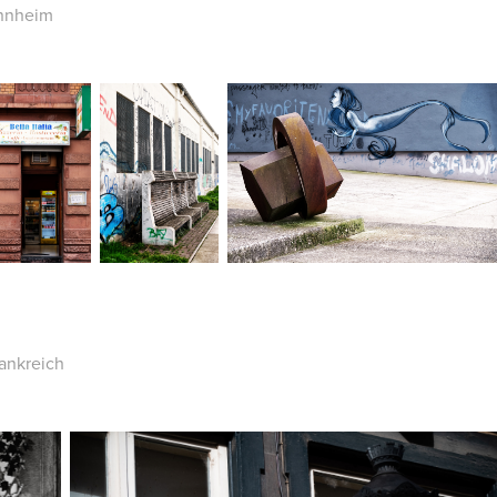
nnheim
ankreich