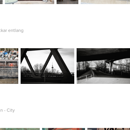
kar entlang
 - City