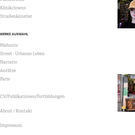
Klinikclowns
Straßenkünstler
WERKE AUSWAHL
Mahouts
Street - Urbanes Leben
Narrativ
Antlitze
Paris
CV/Publikationen/Fortbildungen
About / Kontakt
Impressum