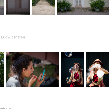
al Ludwigshafen
nnheim